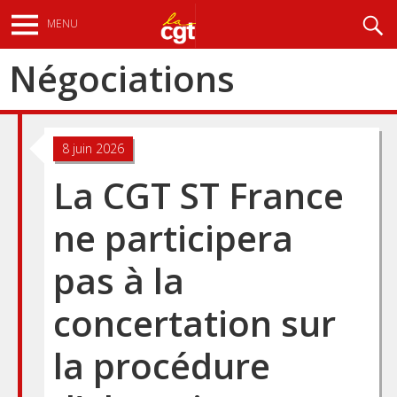
Aller
Recherche
MENU
au
contenu
Négociations
principal
8 juin 2026
La CGT ST France
ne participera
pas à la
concertation sur
la procédure