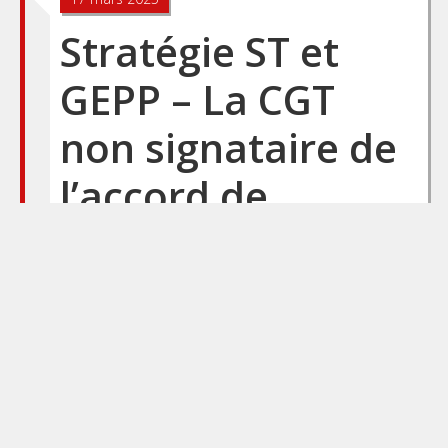
Stratégie ST et
GEPP – La CGT
non signataire de
l’accord de
méthode
Voilà de quoi nous avons
besoin pour travailler
comme il faut : Mais
aujourd’hui, voilà ce que la
CGT considère
avoir/savoir : La stratégie