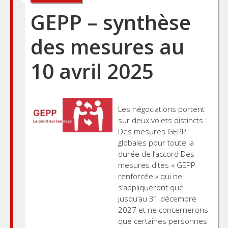
navigation
GEPP – synthèse
des mesures au
10 avril 2025
Les négociations portent
sur deux volets distincts :
Des mesures GEPP
globales pour toute la
durée de l’accord Des
mesures dites « GEPP
renforcée » qui ne
s’appliqueront que
jusqu’au 31 décembre
2027 et ne concernerons
que certaines personnes