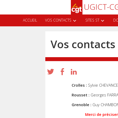
Aller
Recherche
UGICT-CG
au
contenu
principal
ACCUEIL
VOS CONTACTS
SITES ST
DO
Vos contacts
Crolles :
Sylvie CHEVANCE
Rousset :
Georges FARR
Grenoble :
Guy CHAMBON
Merci de précise