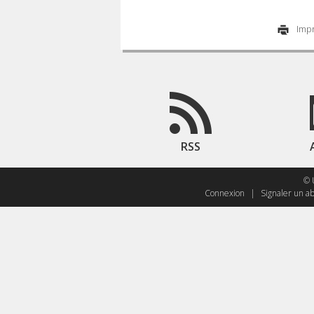
Impr
RSS
© 
Connexion
|
Signaler un a