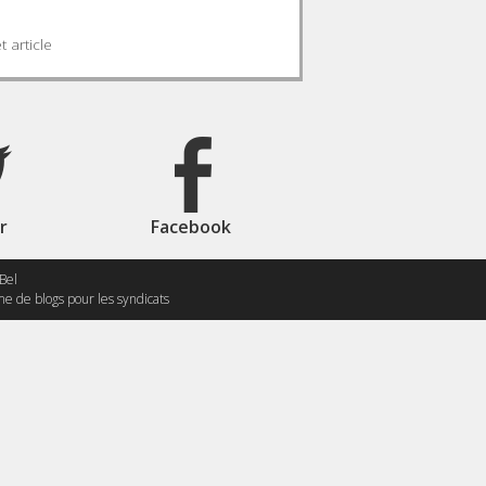
 article
r
Facebook
Bel
me de blogs pour les syndicats