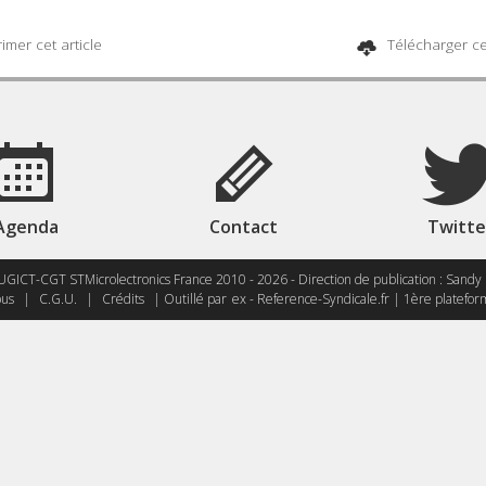
imer cet article
Télécharger cet
Agenda
Contact
Twitte
UGICT-CGT STMicrolectronics France 2010 - 2026 - Direction de publication : Sandy 
bus
|
C.G.U.
|
Crédits
| Outillé par
ex - Reference-Syndicale.fr | 1ère platefor