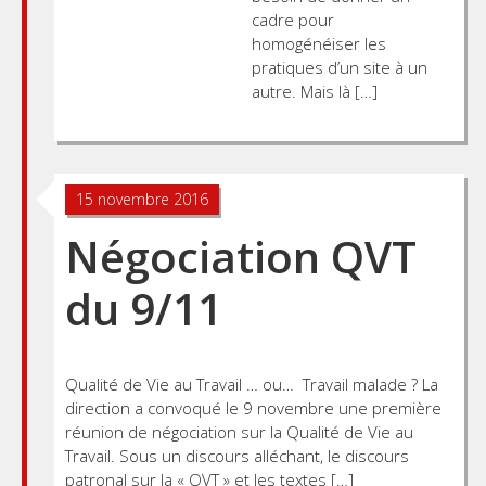
cadre pour
homogénéiser les
pratiques d’un site à un
autre. Mais là […]
Posts
15 novembre 2016
navigation
Négociation QVT
du 9/11
Qualité de Vie au Travail … ou… Travail malade ? La
direction a convoqué le 9 novembre une première
réunion de négociation sur la Qualité de Vie au
Travail. Sous un discours alléchant, le discours
patronal sur la « QVT » et les textes […]